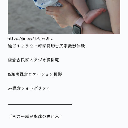
https://lin.ee/TAFwUhc
過ごすような一軒家貸切古民家撮影体験
鎌倉古民家スタジオ縁樹庵
&湘南鎌倉ロケーション撮影
by鎌倉フォトグラフィ
＿＿＿＿＿＿＿＿＿＿＿＿＿＿＿
「その一瞬が永遠の思い出」