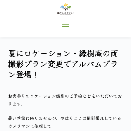
コ
ン
テ
ン
ツ
へ
ス
キ
夏にロケーション・縁樹庵の両
ッ
プ
撮影プラン変更でアルバムプラ
ン登場！
お宮参りのロケーション撮影のご予約などをいただいてお
ります。
暑い季節に限りませんが、やはりここは撮影慣れしている
カメラマンに依頼して