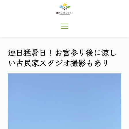
コ
ン
テ
ン
ツ
へ
ス
キ
連日猛暑日！お宮参り後に涼し
ッ
プ
い古民家スタジオ撮影もあり