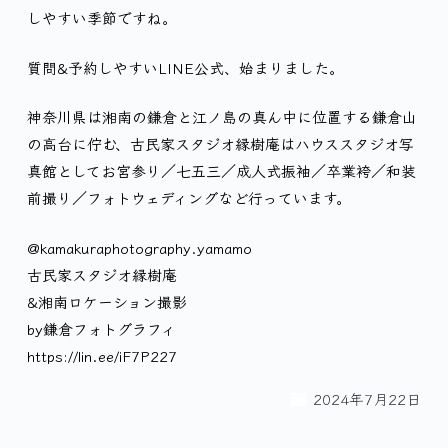
しやすい季節ですね。
質問&予約しやすいLINE公式、始まりました。
神奈川県は湘南の鎌倉と江ノ島の真ん中に位置する鎌倉山
の高台に佇む、古民家スタジオ縁樹庵はハウススタジオ写
真館としてお宮参り／七五三／成人式振袖／卒業袴／和装
前撮り／フォトウェディングなど行っています。
@kamakuraphotography.yamamo
古民家スタジオ縁樹庵
&湘南ロケーション撮影
by鎌倉フォトグラフィ
https://lin.ee/iF7P227
2024年7月22日