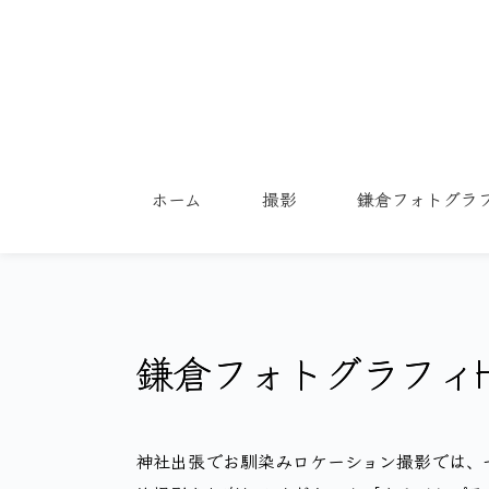
コ
ン
テ
ン
ツ
へ
ス
キ
ッ
ホーム
撮影
鎌倉フォトグラ
プ
鎌倉フォトグラフィ
神社出張でお馴染みロケーション撮影では、